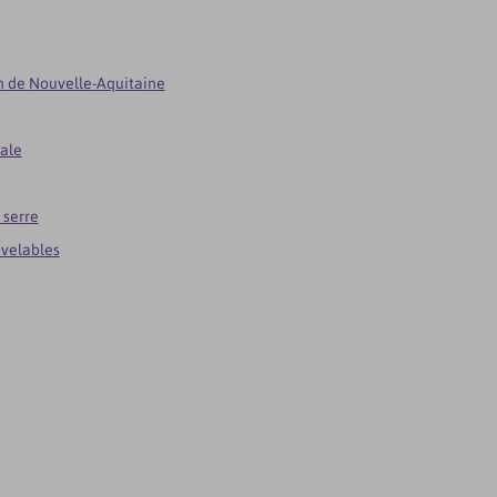
n de Nouvelle-Aquitaine
ale
 serre
uvelables