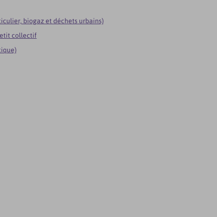
iculier, biogaz et déchets urbains)
tit collectif
tique)