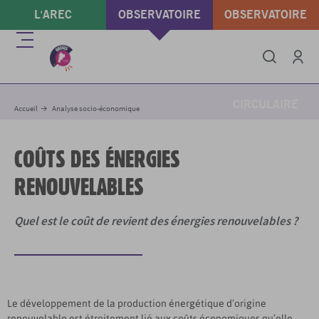
Aller
L'AREC
OBSERVATOIRE
OBSERVATOIRE
au
contenu
ÉNERGIE & GAZ À
DÉCHETS &
Menu
principal
EFFET DE SERRE
ÉCONOMIE
Intégrer
Imprimer
Partager
Se conne
CIRCULAIRE
Accueil
Analyse socio-économique
COÛTS DES ÉNERGIES
RENOUVELABLES
Quel est le coût de revient des énergies renouvelables ?
Le développement de la production énergétique d’origine
renouvelable est étroitement lié aux coûts économiques qu’elle