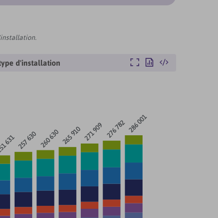
nstallation.
Agrandir
Exporter
Intégrer
ype d'installation
286 001
276 782
271 909
265 910
260 630
257 630
51 631