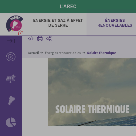
Aller
L'AREC
au
contenu
ENERGIE ET GAZ À EFFET
ÉNERGIES
principal
DE SERRE
RENOUVELABLES
Intégrer
Imprimer
Partager
Accueil
Énergies renouvelables
Solaire thermique
SOLAIRE THERMIQUE