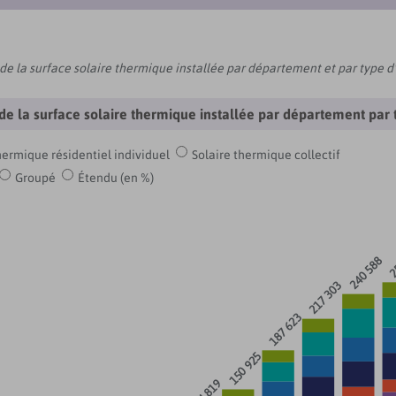
e la surface solaire thermique installée par département et par type d'i
de la surface solaire thermique installée par département par t
hermique résidentiel individuel
Solaire thermique collectif
Groupé
Étendu (en %)
2
240 588
217 303
187 623
150 925