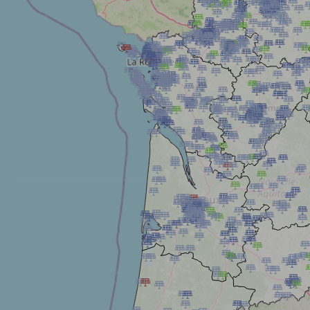





























































































































































































































































































































































































































































































































































































































































































































