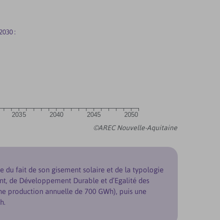
2030 :
2035
2040
2045
2050
©AREC Nouvelle-Aquitaine
 du fait de son gisement solaire et de la typologie
nt, de Développement Durable et d’Egalité des
e une production annuelle de 700 GWh), puis une
h.