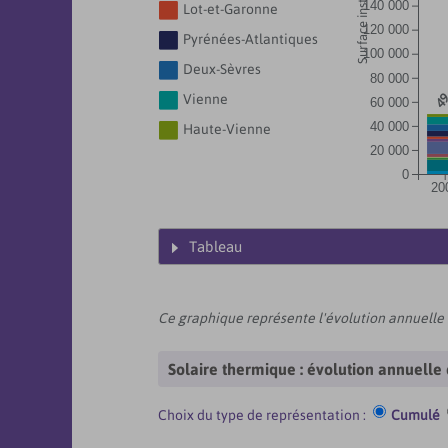
Surface installée ( m²)
140 000

Lot-et-Garonne
120 000

Pyrénées-Atlantiques
100 000

Deux-Sèvres
80 000
49

Vienne
60 000
40 000

Haute-Vienne
20 000
0
20
Tableau
Ce graphique représente l'évolution annuelle
Solaire thermique : évolution annuelle
Choix du type de représentation :
Cumulé