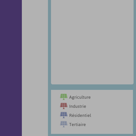

Agriculture

Industrie

Résidentiel

Tertiaire