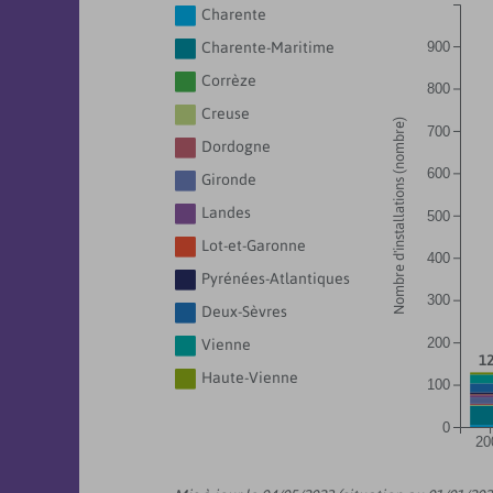

Charente

Charente-Maritime
900

Corrèze
800

Creuse
Nombre d'installations (nombre)
700

Dordogne
600

Gironde

Landes
500

Lot-et-Garonne
400

Pyrénées-Atlantiques
300

Deux-Sèvres
200

Vienne
1

Haute-Vienne
100
0
20