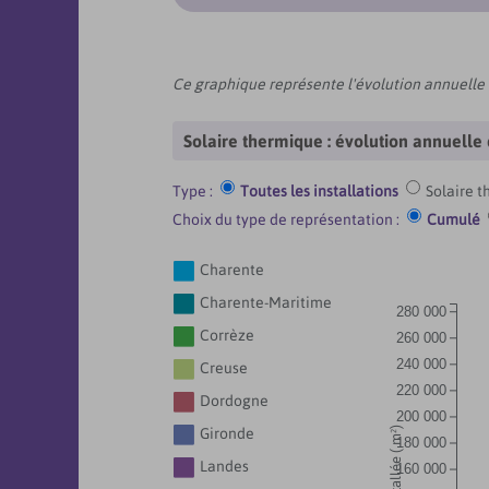
Ce graphique représente l'évolution annuelle d
Solaire thermique : évolution annuelle 
Type :
Toutes les installations
Solaire t
Choix du type de représentation :
Cumulé

Charente

Charente-Maritime
280 000

Corrèze
260 000
240 000

Creuse
220 000

Dordogne
200 000

Gironde
180 000

Landes
160 000