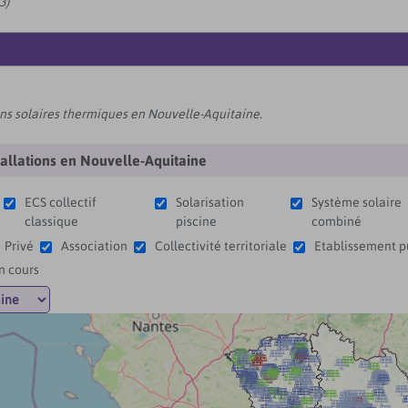
3)
ions solaires thermiques en Nouvelle-Aquitaine.
stallations en Nouvelle-Aquitaine
ECS collectif
Solarisation
Système solaire
classique
piscine
combiné
Privé
Association
Collectivité territoriale
Etablissement p
n cours

















































































































































