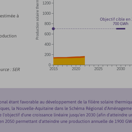
Production solaire thermique (GWh)
1200
1000
t estimée à
Objectif cible en 
700 GWh
800
600
roduction
400
200
0
2015
2020
2025
2030
urce : SER
onal étant favorable au développement de la filière solaire thermique
miques, la Nouvelle-Aquitaine dans le Schéma Régional d’Aménageme
e l'objectif d'une croissance linéaire jusqu’en 2030 (afin d'atteindr
'en 2050 permettant d'atteindre une production annuelle de 1900 GW