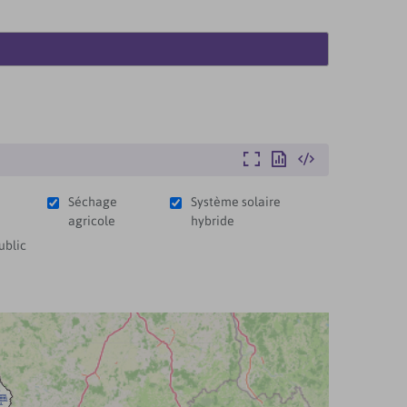
Agrandir
Exporter
Intégrer
Séchage
Système solaire
agricole
hybride
ublic

