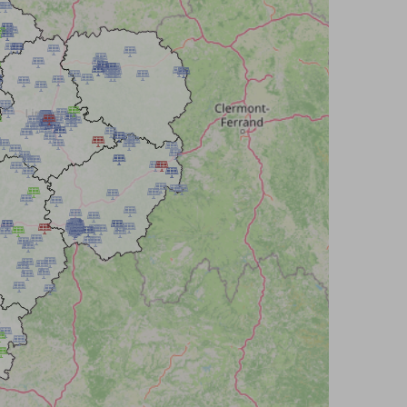






































































































































