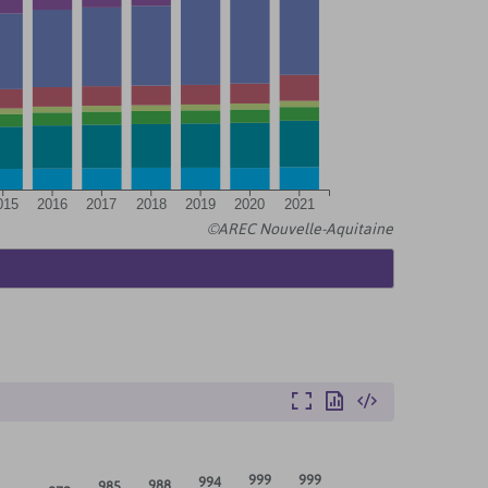
015
2016
2017
2018
2019
2020
2021
©AREC Nouvelle-Aquitaine
Agrandir
Exporter
Intégrer
999
999
994
988
985