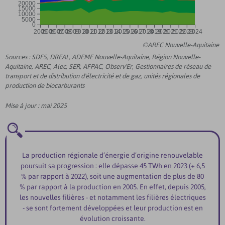
20000
15000
10000
5000
0
2005
2006
2007
2008
2009
2010
2011
2012
2013
2014
2015
2016
2017
2018
2019
2020
2021
2022
2023
2024
©AREC Nouvelle-Aquitaine
Sources : SDES, DREAL, ADEME Nouvelle-Aquitaine, Région Nouvelle-
Aquitaine, AREC, Alec, SER, AFPAC, Observ'Er, Gestionnaires de réseau de
transport et de distribution d'électricité et de gaz, unités régionales de
production de biocarburants
Mise à jour : mai 2025
La production régionale d’énergie d’origine renouvelable
poursuit sa progression : elle dépasse 45 TWh en 2023 (+ 6,5
% par rapport à 2022), soit une augmentation de plus de 80
% par rapport à la production en 2005. En effet, depuis 2005,
les nouvelles filières - et notamment les filières électriques
- se sont fortement développées et leur production est en
évolution croissante.