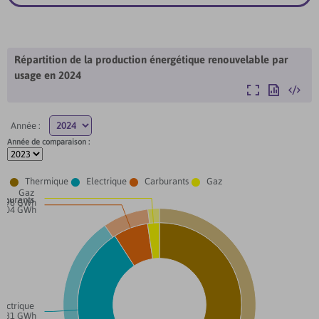
Répartition de la production énergétique renouvelable par
usage en
2024
Agrandir
Exporter
Intégre
Année :
Année de comparaison :




Thermique
Electrique
Carburants
Gaz
Gaz
rburants
1 098 GWh
3 204 GWh
lectrique
15 831 GWh