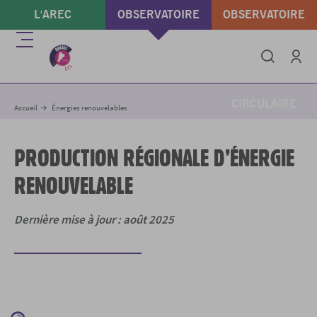
Aller
L'AREC
OBSERVATOIRE
OBSERVATOIRE
au
contenu
ÉNERGIE & GAZ À
DÉCHETS &
Menu
principal
EFFET DE SERRE
ÉCONOMIE
Intégrer
Imprimer
Partager
Se conne
CIRCULAIRE
Accueil
Énergies renouvelables
PRODUCTION RÉGIONALE D’ÉNERGIE
RENOUVELABLE
Dernière mise à jour : août 2025