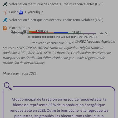

Valorisation thermique des déchets urbains renouvelables (UVE)


Eolien
Hydraulique

Valorisation électrique des déchets urbains renouvelables (UVE)

Biocarburants
Gaz
1 098
Carburants
3 204
Electrique
15 831
Thermique
26 853
0
2000
4000
6000
8000
10000
12000
14000
16000
18000
20000
22000
24000
26000
©AREC Nouvelle-Aquitaine
Production énergétique ( GWh)
Sources : SDES, DREAL, ADEME Nouvelle-Aquitaine, Région Nouvelle-
Aquitaine, AREC, Alec, SER, AFPAC, Observ'Er, Gestionnaires de réseau de
transport et de distribution d'électricité et de gaz, unités régionales de
production de biocarburants
Mise à jour : août 2025
Atout principal de la région en ressource renouvelable, la
biomasse représente 65 % de la production énergétique
renouvelable en 2023. Outre le bois bûche, elle regroupe les
plaquettes, les granulés, les biocarburants ainsi que la