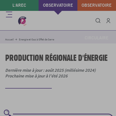
Aller
L'AREC
OBSERVATOIRE
OBSERVATOIRE
au
contenu
ÉNERGIE & GAZ À
DÉCHETS &
Menu
principal
EFFET DE SERRE
ÉCONOMIE
Intégrer
Imprimer
Partager
Se conne
CIRCULAIRE
Accueil
Energie et Gaz à Effet de Serre
PRODUCTION RÉGIONALE D'ÉNERGIE
Dernière mise à jour : août 2025 (millésime 2024)
Prochaine mise à jour à l'été 2026