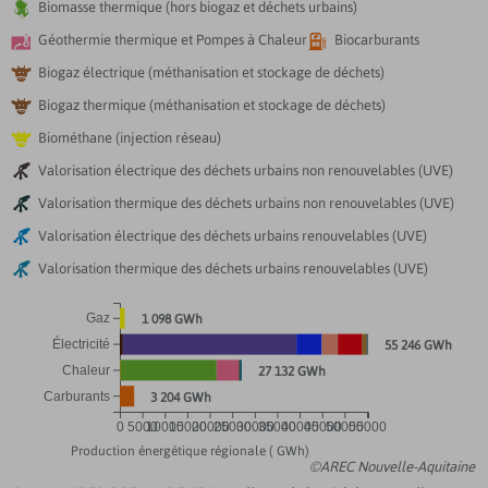

Biomasse thermique (hors biogaz et déchets urbains)


Géothermie thermique et Pompes à Chaleur
Biocarburants

Biogaz électrique (méthanisation et stockage de déchets)

Biogaz thermique (méthanisation et stockage de déchets)

Biométhane (injection réseau)

Valorisation électrique des déchets urbains non renouvelables (UVE)

Valorisation thermique des déchets urbains non renouvelables (UVE)

Valorisation électrique des déchets urbains renouvelables (UVE)

Valorisation thermique des déchets urbains renouvelables (UVE)
Gaz
1 098 GWh
Électricité
55 246 GWh
Chaleur
27 132 GWh
Carburants
3 204 GWh
0
5000
10000
15000
20000
25000
30000
35000
40000
45000
50000
55000
Production énergétique régionale ( GWh)
©AREC Nouvelle-Aquitaine