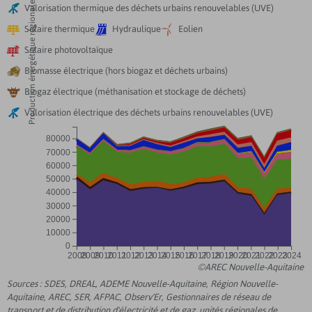
Production énergétique régionale (en GWh)

Valorisation thermique des déchets urbains renouvelables (UVE)



Solaire thermique
Hydraulique
Eolien

Solaire photovoltaïque

Biomasse électrique (hors biogaz et déchets urbains)

Biogaz électrique (méthanisation et stockage de déchets)

Valorisation électrique des déchets urbains renouvelables (UVE)
80000
70000
60000
50000
40000
30000
20000
10000
0
2008
2009
2010
2011
2012
2013
2014
2015
2016
2017
2018
2019
2020
2021
2022
2023
2024
©AREC Nouvelle-Aquitaine
Sources : SDES, DREAL, ADEME Nouvelle-Aquitaine, Région Nouvelle-
Aquitaine, AREC, SER, AFPAC, Observ'Er, Gestionnaires de réseau de
transport et de distribution d'électricité et de gaz, unités régionales de