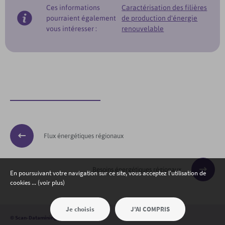
Ces informations
Caractérisation des filières
pourraient également
de production d'énergie
vous intéresser :
renouvelable
Flux énergétiques régionaux
Besoins énergétiques régionaux
En poursuivant votre navigation sur ce site, vous acceptez l'utilisation de
cookies ... (voir plus)
Je choisis
J'AI COMPRIS
©
Scan-Datamining