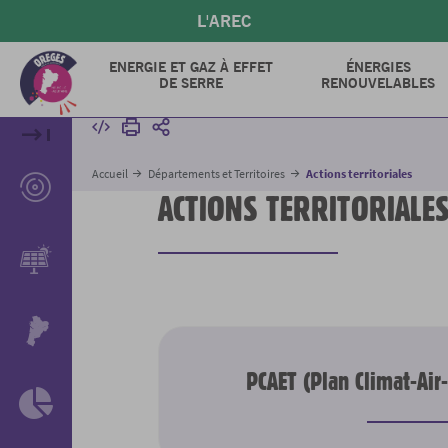
Aller
L'AREC
au
contenu
ENERGIE ET GAZ À EFFET
ÉNERGIES
principal
DE SERRE
RENOUVELABLES
Intégrer
Imprimer
Partager
Accueil
Départements et Territoires
Actions territoriales
ACTIONS TERRITORIALE
PCAET (Plan Climat-Air-