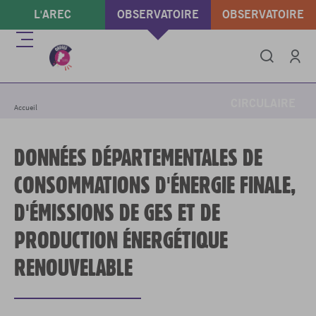
Aller
L'AREC
OBSERVATOIRE
OBSERVATOIRE
au
contenu
ÉNERGIE & GAZ À
DÉCHETS &
Menu
principal
EFFET DE SERRE
ÉCONOMIE
Intégrer
Imprimer
Partager
Se conne
CIRCULAIRE
Accueil
DONNÉES DÉPARTEMENTALES DE
CONSOMMATIONS D'ÉNERGIE FINALE,
D'ÉMISSIONS DE GES ET DE
PRODUCTION ÉNERGÉTIQUE
RENOUVELABLE