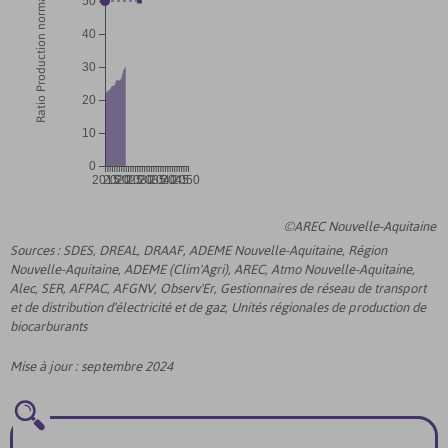
Ratio Production normalisée / Consommation
50
40
30
20
10
0
2015
2020
2025
2030
2035
2040
2045
2050
©AREC Nouvelle-Aquitaine
Sources : SDES, DREAL, DRAAF, ADEME Nouvelle-Aquitaine, Région
Nouvelle-Aquitaine, ADEME (Clim'Agri), AREC, Atmo Nouvelle-Aquitaine,
Alec, SER, AFPAC, AFGNV, Observ'Er, Gestionnaires de réseau de transport
et de distribution d'électricité et de gaz, Unités régionales de production de
biocarburants
Mise à jour : septembre 2024