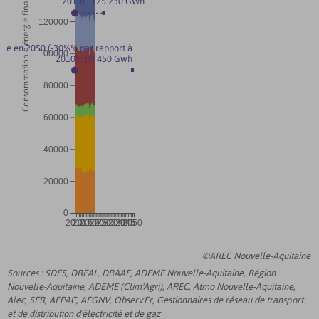
Consommation d'énergie finale
2010) : 125 230 GWh
120000
ible en 2050 (-30%% par rapport à
100000
2010) : 89 450 Gwh
80000
60000
40000
20000
0
2010
2015
2020
2025
2030
2035
2040
2045
2050
©AREC Nouvelle-Aquitaine
Sources : SDES, DREAL, DRAAF, ADEME Nouvelle-Aquitaine, Région
Nouvelle-Aquitaine, ADEME (Clim'Agri), AREC, Atmo Nouvelle-Aquitaine,
Alec, SER, AFPAC, AFGNV, Observ'Er, Gestionnaires de réseau de transport
et de distribution d'électricité et de gaz