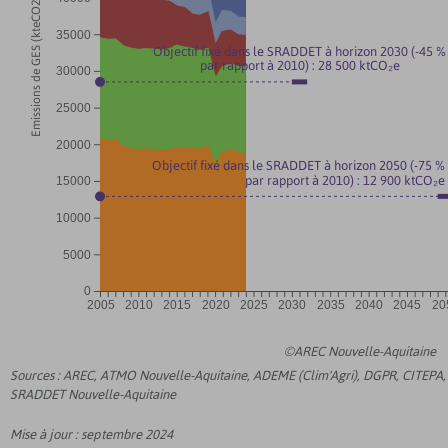
Emissions de GES (kteCO2)
35000
Objectif fixé dans le SRADDET à horizon 2030 (-45 %
par rapport à 2010) : 28 500 ktCO₂e
30000
25000
20000
Objectif fixé dans le SRADDET à horizon 2050 (-75 %
par rapport à 2010) : 12 900 ktCO₂e
15000
10000
5000
0
2005
2010
2015
2020
2025
2030
2035
2040
2045
20
©AREC Nouvelle-Aquitaine
Sources : AREC, ATMO Nouvelle-Aquitaine, ADEME (Clim'Agri), DGPR, CITEPA,
SRADDET Nouvelle-Aquitaine
Mise à jour : septembre 2024