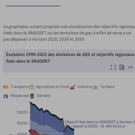
Le graphique suivant propose une visualisation des objectifs régiona
fixés dans le SRADDET sur les émissions de gaz à effet de serre à ne
pas dépasser à horizon 2020, 2030 et 2050.
Évolution 1990-2023 des émissions de GES et objectifs régionaux
fixés dans le SRADDET
Agrandir
Exporter
Inté




Transports
Agriculture et Forêt
Industrie
Tertiaire


Résidentiel
Déchets
50000
Objectif fixé dans le SRADDET à horizon 
45000
par rapport à 2010) : 41 400 ktCO₂e
40000