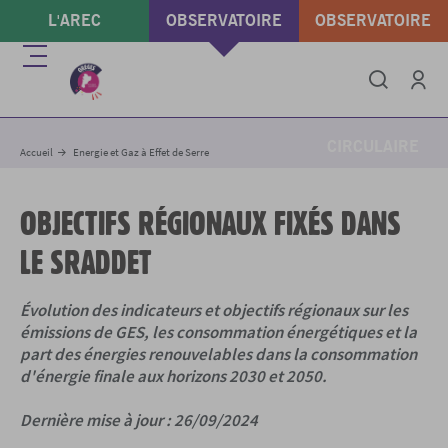
Aller
L'AREC
OBSERVATOIRE
OBSERVATOIRE
au
contenu
ÉNERGIE & GAZ À
DÉCHETS &
Menu
principal
EFFET DE SERRE
ÉCONOMIE
Intégrer
Imprimer
Partager
Se conne
CIRCULAIRE
Accueil
Energie et Gaz à Effet de Serre
OBJECTIFS RÉGIONAUX FIXÉS DANS
LE SRADDET
Évolution des indicateurs et objectifs régionaux sur les
émissions de GES, les consommation énergétiques et la
part des énergies renouvelables dans la consommation
d'énergie finale aux horizons 2030 et 2050.
Dernière mise à jour : 26/09/2024