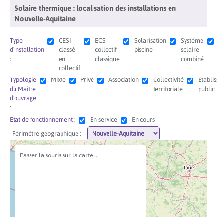
Aller
Solaire thermique : localisation des installations en
au
Nouvelle-Aquitaine
contenu
principal
Type
CESI
ECS
Solarisation
Système
d'installation
classé
collectif
piscine
solaire
:
en
classique
combiné
collectif
Typologie
Mixte
Privé
Association
Collectivité
Etabli
du Maître
territoriale
public
d'ouvrage
:
Etat de fonctionnement :
En service
En cours
Périmètre géographique :
Passer la souris sur la carte ...